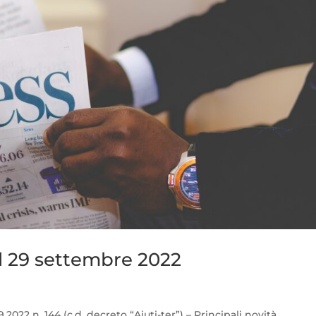
l 29 settembre 2022
2022 n. 144 (c.d. decreto “Aiuti-ter”) – Principali novità