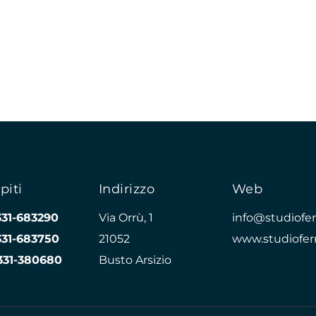
piti
Indirizzo
Web
331-683290
Via Orrù, 1
info@studioferr
331-683750
21052
www.studioferr
331-380680
Busto Arsizio