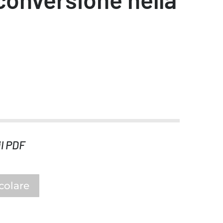
il PDF
rcolare