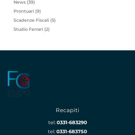
News
(39)
Prontuari
(9)
Scadenze Fiscali
(5)
Studio Ferrari
(2)
Recapiti
tel:
0331-683290
tel:
0331-683750