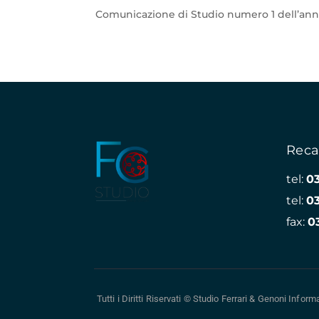
Comunicazione di Studio numero 1 dell’ann
Reca
tel:
0
tel:
0
fax:
0
Tutti i Diritti Riservati © Studio Ferrari & Genoni
Informa