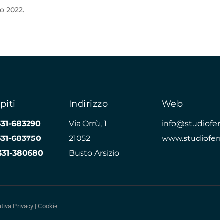
o 2022.
piti
Indirizzo
Web
331-683290
Via Orrù, 1
info@studioferr
331-683750
21052
www.studioferr
331-380680
Busto Arsizio
tiva Privacy
|
Cookie