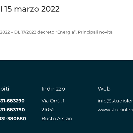
l 15 marzo 2022
2022 – DL 17/2022 decreto “Energia”, Principali novità
piti
Indirizzo
Web
331-683290
Via Orrù, 1
info@studioferr
331-683750
21052
www.studioferr
331-380680
Busto Arsizio