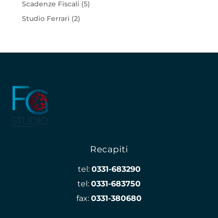
Scadenze Fiscali
(5)
Studio Ferrari
(2)
Recapiti
tel:
0331-683290
tel:
0331-683750
fax:
0331-380680