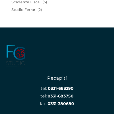
Scadenze Fiscali
(5)
Studio Ferrari
(2)
Recapiti
tel:
0331-683290
tel:
0331-683750
fax:
0331-380680