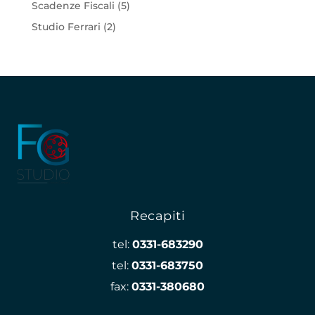
Scadenze Fiscali
(5)
Studio Ferrari
(2)
Recapiti
tel:
0331-683290
tel:
0331-683750
fax:
0331-380680