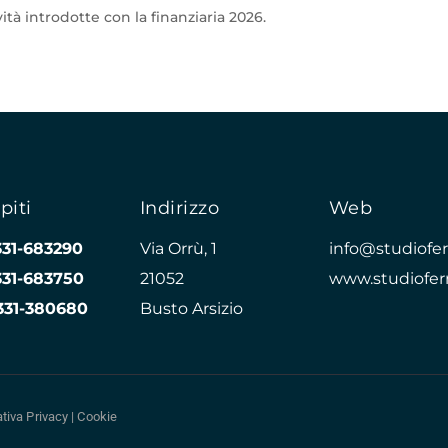
vità introdotte con la finanziaria 2026.
piti
Indirizzo
Web
331-683290
Via Orrù, 1
info@studioferr
331-683750
21052
www.studioferr
331-380680
Busto Arsizio
tiva Privacy
|
Cookie