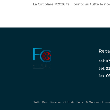
La Circolare 1/2026 fa il punto su tutte le no
Reca
tel:
0
tel:
0
fax:
0
Tutti i Diritti Riservati © Studio Ferrari & Genoni
Informa