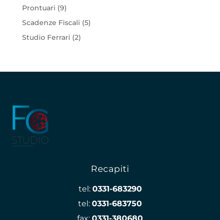
Prontuari
(9)
Scadenze Fiscali
(5)
Studio Ferrari
(2)
Recapiti
tel:
0331-683290
tel:
0331-683750
fax:
0331-380680