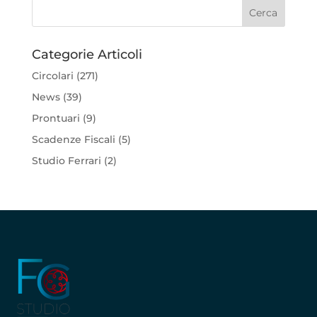
Categorie Articoli
Circolari
(271)
News
(39)
Prontuari
(9)
Scadenze Fiscali
(5)
Studio Ferrari
(2)