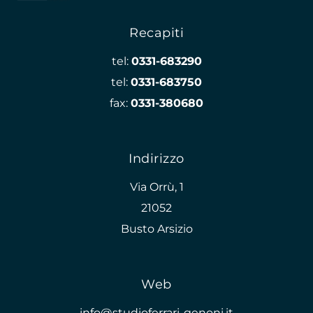
Recapiti
tel:
0331-683290
tel:
0331-683750
fax:
0331-380680
Indirizzo
Via Orrù, 1
21052
Busto Arsizio
Web
info@studioferrari-genoni.it