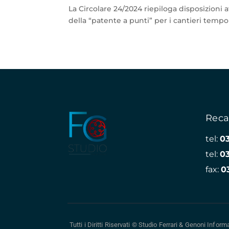
La Circolare 24/2024 riepiloga disposizion
della “patente a punti” per i cantieri tempo
Reca
tel:
0
tel:
0
fax:
0
Tutti i Diritti Riservati © Studio Ferrari & Genoni
Informa