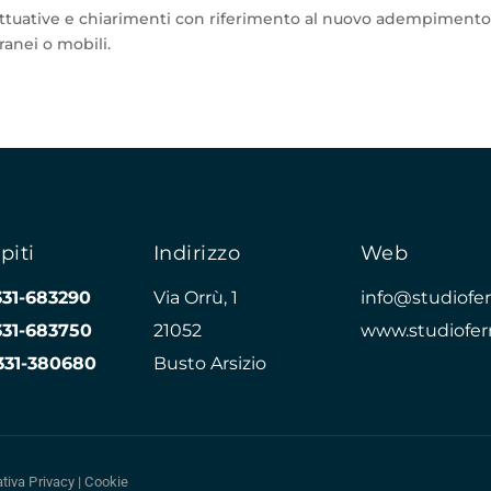
i attuative e chiarimenti con riferimento al nuovo adempiment
ranei o mobili.
piti
Indirizzo
Web
331-683290
Via Orrù, 1
info@studioferr
331-683750
21052
www.studioferr
331-380680
Busto Arsizio
tiva Privacy
|
Cookie