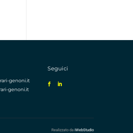
o
Seguici
ari-genoni.it
ari-genoni.it
Realizzato da
iWebStudio