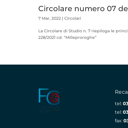
Circolare numero 07 de
7 Mar, 2022
|
Circolari
La Circolare di Studio n. 7 riepiloga le pri
228/2021 cd. “Milleproroghe”
Reca
tel:
0
tel:
0
fax:
0