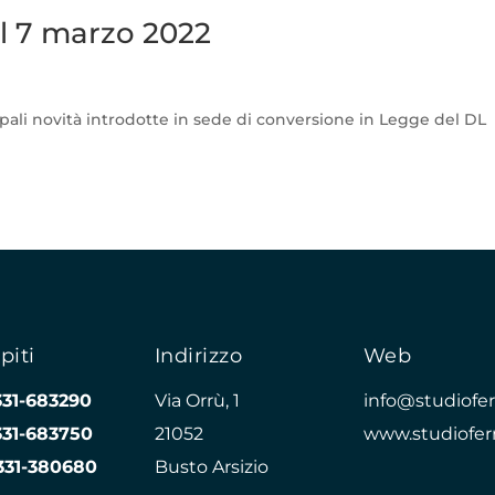
l 7 marzo 2022
ncipali novità introdotte in sede di conversione in Legge del DL
piti
Indirizzo
Web
331-683290
Via Orrù, 1
info@studioferr
331-683750
21052
www.studioferr
331-380680
Busto Arsizio