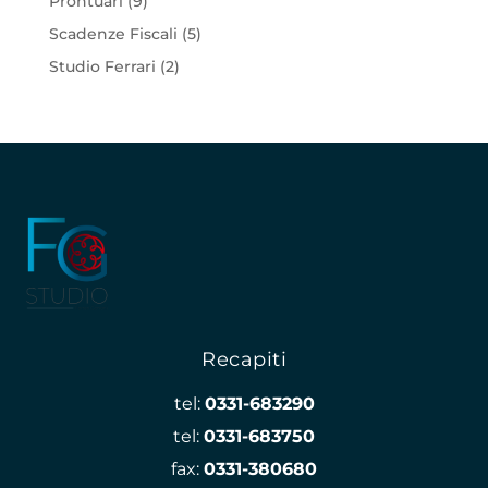
Prontuari
(9)
Scadenze Fiscali
(5)
Studio Ferrari
(2)
Recapiti
tel:
0331-683290
tel:
0331-683750
fax:
0331-380680