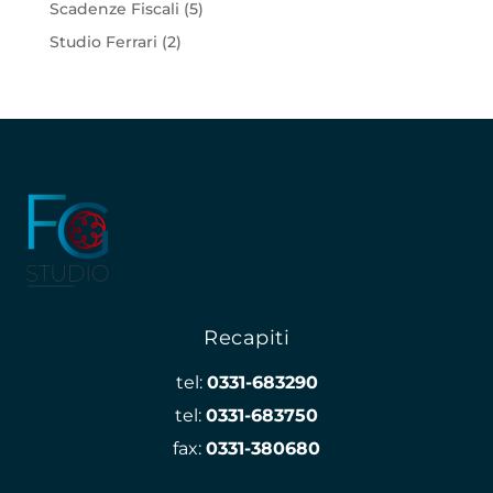
Scadenze Fiscali
(5)
Studio Ferrari
(2)
Recapiti
tel:
0331-683290
tel:
0331-683750
fax:
0331-380680