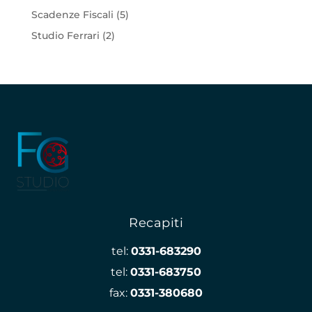
Scadenze Fiscali
(5)
Studio Ferrari
(2)
Recapiti
tel:
0331-683290
tel:
0331-683750
fax:
0331-380680