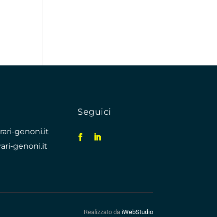
o
Seguici
ari-genoni.it
ari-genoni.it
Realizzato da
iWebStudio