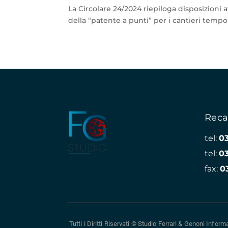
La Circolare 24/2024 riepiloga disposizion
della “patente a punti” per i cantieri tempo
Reca
tel:
0
tel:
0
fax:
0
Tutti i Diritti Riservati © Studio Ferrari & Genoni
Informa