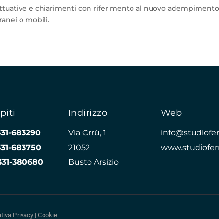
i attuative e chiarimenti con riferimento al nuovo adempiment
ranei o mobili.
piti
Indirizzo
Web
331-683290
Via Orrù, 1
info@studioferr
331-683750
21052
www.studioferr
331-380680
Busto Arsizio
tiva Privacy
|
Cookie