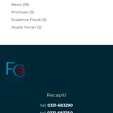
News
(39)
Prontuari
(9)
Scadenze Fiscali
(5)
Studio Ferrari
(2)
Recapiti
tel:
0331-683290
tel:
0331-683750