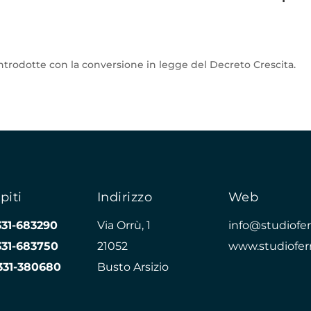
introdotte con la conversione in legge del Decreto Crescita.
piti
Indirizzo
Web
331-683290
Via Orrù, 1
info@studioferr
331-683750
21052
www.studioferr
331-380680
Busto Arsizio