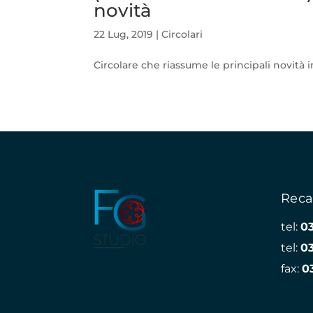
novità
22 Lug, 2019
|
Circolari
Circolare che riassume le principali novità 
Reca
tel:
0
tel:
0
fax:
0