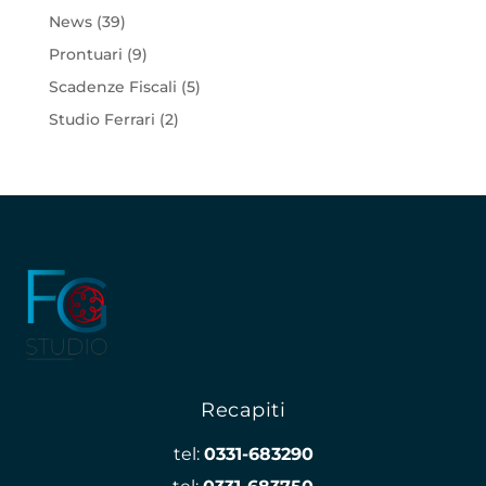
News
(39)
Prontuari
(9)
Scadenze Fiscali
(5)
Studio Ferrari
(2)
Recapiti
tel:
0331-683290