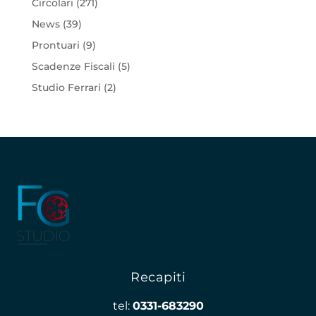
Circolari
(271)
News
(39)
Prontuari
(9)
Scadenze Fiscali
(5)
Studio Ferrari
(2)
Recapiti
tel:
0331-683290