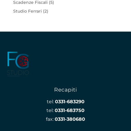
Scadenze Fiscali
(5)
Studio Ferrari
(2)
Recapiti
tel:
0331-683290
tel:
0331-683750
fax:
0331-380680