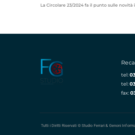
La Circolare 23/2024 fa il punto sulle novità 
Reca
tel:
0
tel:
0
fax:
0
Tutti i Diritti Riservati © Studio Ferrari & Genoni
Informa