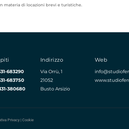
in materia di locazioni brevi e turistiche.
piti
Indirizzo
Web
331-683290
Via Orrù, 1
info@studioferr
331-683750
21052
www.studioferr
331-380680
Busto Arsizio
tiva Privacy
|
Cookie