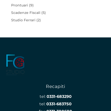
Prontuari
(9)
Scadenze Fiscali
(5)
Studio Ferrari
(2)
Recapiti
tel:
0331-683290
tel:
0331-683750