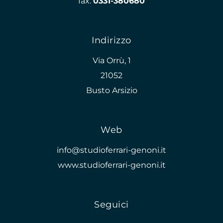
fax:
0331-380680
Indirizzo
Via Orrù, 1
21052
Busto Arsizio
Web
info@studioferrari-genoni.it
www.studioferrari-genoni.it
Seguici