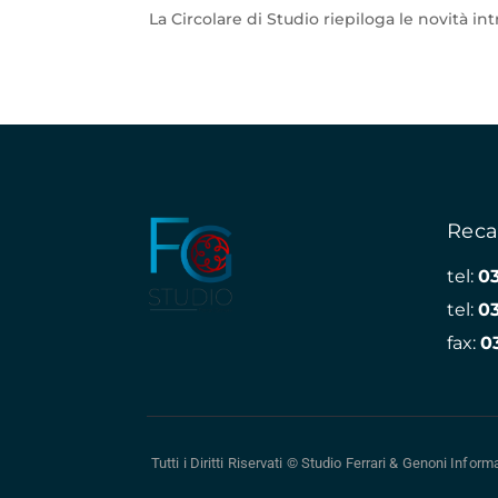
La Circolare di Studio riepiloga le novità in
Reca
tel:
0
tel:
0
fax:
0
Tutti i Diritti Riservati © Studio Ferrari & Genoni
Informa