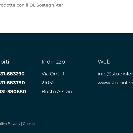
trodotte con il DL Sostegni-ter
piti
Indirizzo
Web
331-683290
Via Orrù, 1
info@studioferr
331-683750
21052
www.studioferr
331-380680
Busto Arsizio
tiva Privacy
|
Cookie