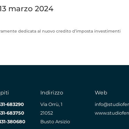
 13 marzo 2024
eramente dedicata al nuovo credito d’imposta investimenti
piti
Indirizzo
Web
331-683290
Via Orrù, 1
info@studioferr
331-683750
21052
www.studioferr
331-380680
Busto Arsizio