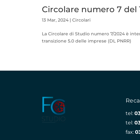
Circolare numero 7 del
13 Mar, 2024
|
Circolari
La Circolare di Studio numero 7/2024 è int
transizione 5.0 delle imprese (DL PNRR)
Reca
tel:
0
tel:
0
fax:
0