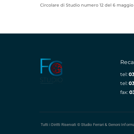
Circolare di Studio numero 12 del 6 maggio 
Reca
tel:
0
tel:
0
fax:
0
Tutti i Diritti Riservati © Studio Ferrari & Genoni
Informa