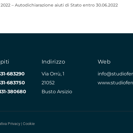
2022 – Autodichiarazione aiuti di Stato entro 30.06.2022
piti
Indirizzo
Web
331-683290
Via Orrù, 1
info@studioferr
331-683750
21052
www.studioferr
331-380680
Busto Arsizio
tiva Privacy
|
Cookie