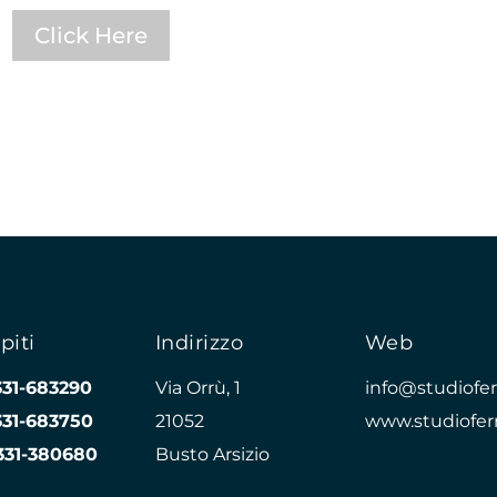
Click Here
piti
Indirizzo
Web
331-683290
Via Orrù, 1
info@studioferr
331-683750
21052
www.studioferr
331-380680
Busto Arsizio