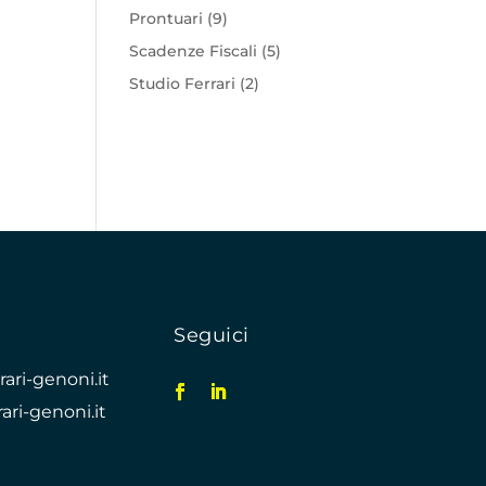
Prontuari
(9)
Scadenze Fiscali
(5)
Studio Ferrari
(2)
Seguici
ari-genoni.it
ari-genoni.it