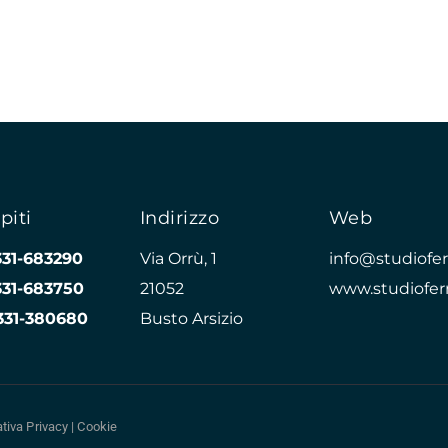
piti
Indirizzo
Web
331-683290
Via Orrù, 1
info@studioferr
331-683750
21052
www.studioferr
331-380680
Busto Arsizio
tiva Privacy
|
Cookie