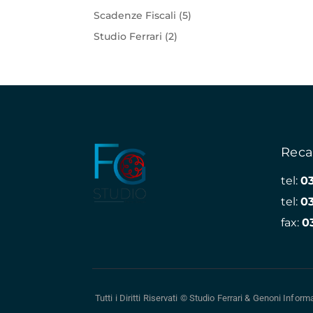
Scadenze Fiscali
(5)
Studio Ferrari
(2)
Reca
tel:
0
tel:
0
fax:
0
Tutti i Diritti Riservati © Studio Ferrari & Genoni
Informa