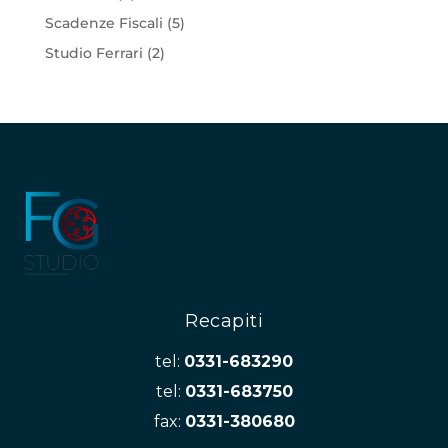
Scadenze Fiscali
(5)
Studio Ferrari
(2)
Recapiti
tel:
0331-683290
tel:
0331-683750
fax:
0331-380680