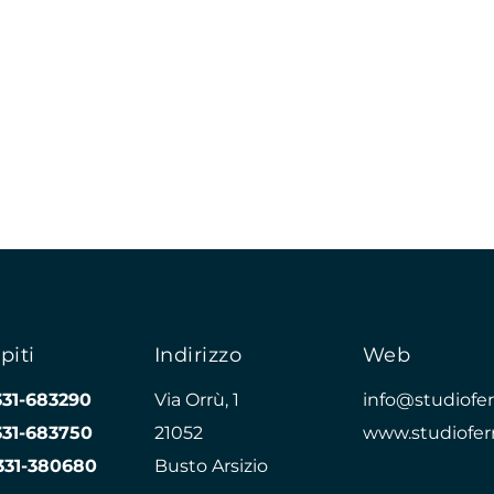
piti
Indirizzo
Web
331-683290
Via Orrù, 1
info@studioferr
331-683750
21052
www.studioferr
331-380680
Busto Arsizio