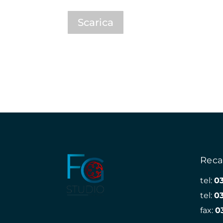
Scarica
Reca
tel:
0
tel:
0
fax:
0