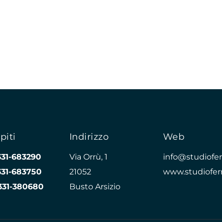
piti
Indirizzo
Web
331-683290
Via Orrù, 1
info@studioferr
331-683750
21052
www.studioferr
331-380680
Busto Arsizio