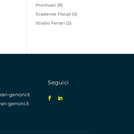
Prontuari
(9)
Scadenze Fiscali
(5)
Studio Ferrari
(2)
Seguici
ari-genoni.it
ari-genoni.it