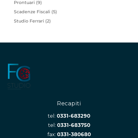
Prontuari
(9)
Scadenze Fiscali
(5)
Studio Ferrari
(2)
Recapiti
tel:
0331-683290
tel:
0331-683750
fax:
0331-380680