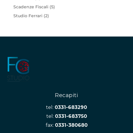
Scadenze Fiscali
(5)
Studio Ferrari
(2)
Recapiti
tel:
0331-683290
tel:
0331-683750
fax:
0331-380680