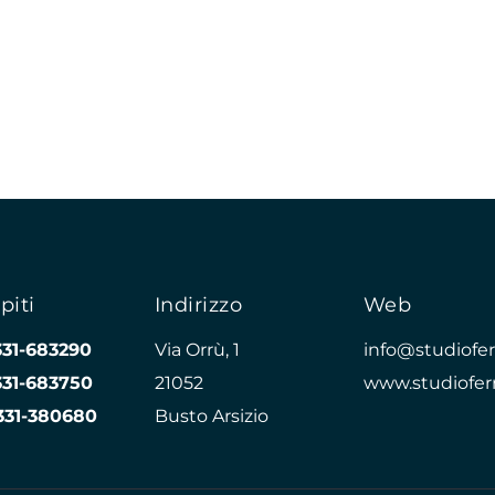
piti
Indirizzo
Web
331-683290
Via Orrù, 1
info@studioferr
331-683750
21052
www.studioferr
331-380680
Busto Arsizio