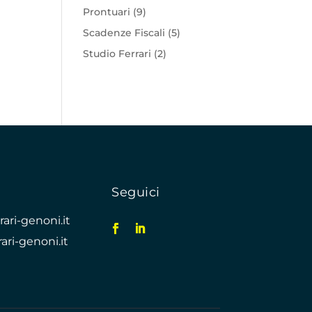
Prontuari
(9)
Scadenze Fiscali
(5)
Studio Ferrari
(2)
Seguici
ari-genoni.it
ari-genoni.it