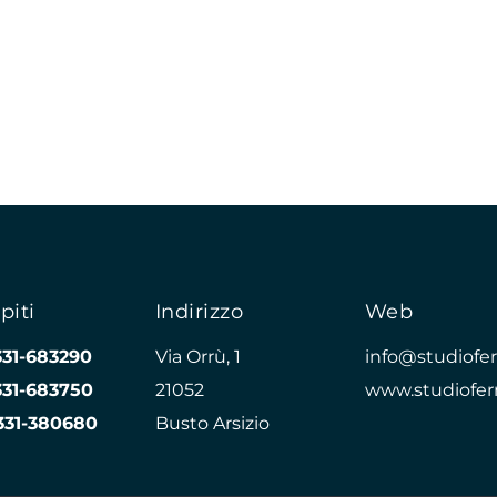
piti
Indirizzo
Web
331-683290
Via Orrù, 1
info@studioferr
331-683750
21052
www.studioferr
331-380680
Busto Arsizio