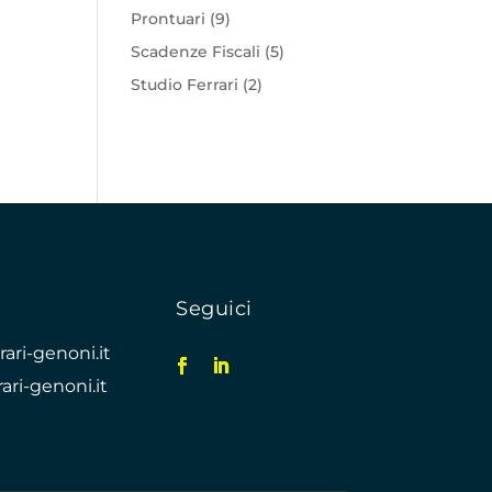
Prontuari
(9)
Scadenze Fiscali
(5)
Studio Ferrari
(2)
Seguici
ari-genoni.it
ari-genoni.it