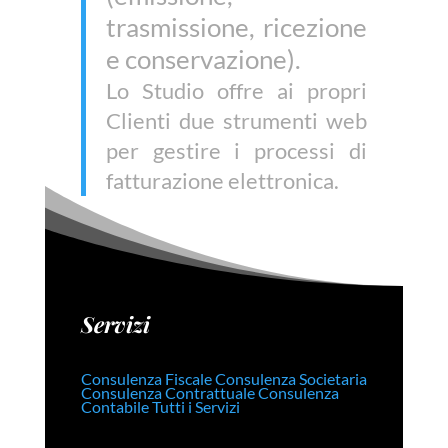
trasmissione, ricezione
e conservazione).
Lo Studio offre ai propri
Clienti due strumenti web
per gestire i processi di
fatturazione elettronica.
Servizi
Consulenza Fiscale
Consulenza Societaria
Consulenza Contrattuale
Consulenza
Contabile
Tutti i Servizi