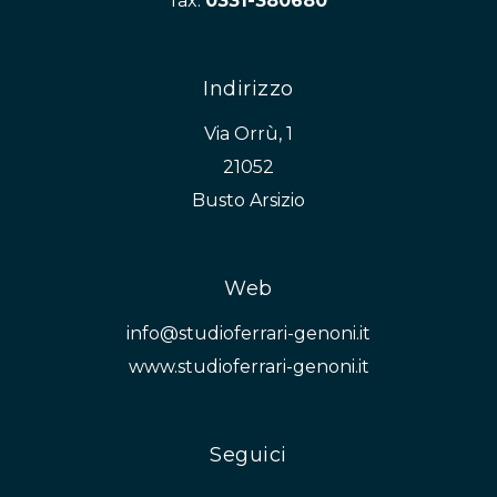
fax:
0331-380680
Indirizzo
Via Orrù, 1
21052
Busto Arsizio
Web
info@studioferrari-genoni.it
www.studioferrari-genoni.it
Seguici