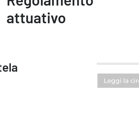
attuativo
tela
Leggi la ci