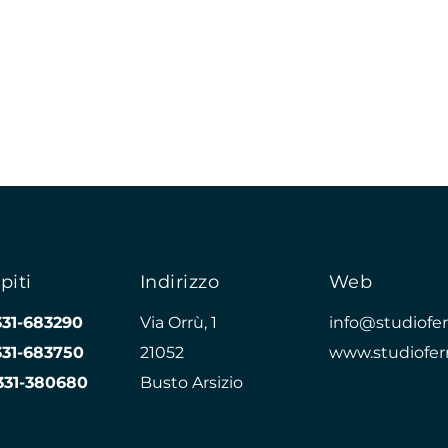
piti
Indirizzo
Web
331-683290
Via Orrù, 1
info@studioferr
331-683750
21052
www.studioferr
331-380680
Busto Arsizio