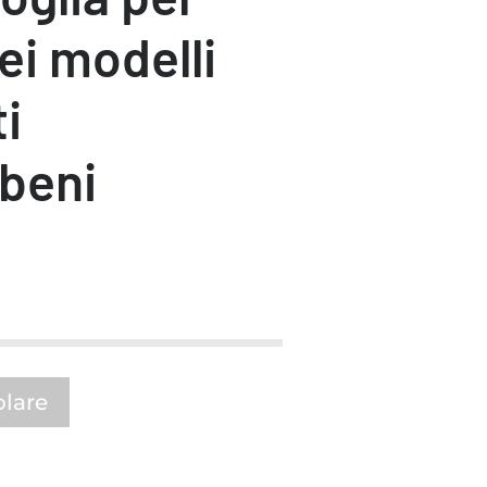
ei modelli
ti
 beni
olare