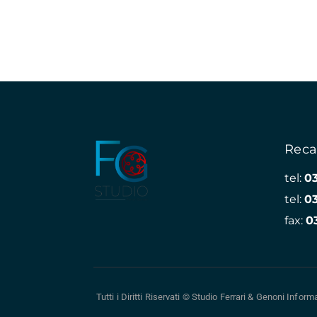
Reca
tel:
0
tel:
0
fax:
0
Tutti i Diritti Riservati © Studio Ferrari & Genoni
Informa