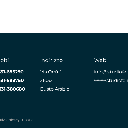
piti
Indirizzo
Web
331-683290
Via Orrù, 1
info@studioferr
331-683750
21052
www.studioferr
331-380680
Busto Arsizio
tiva Privacy
|
Cookie